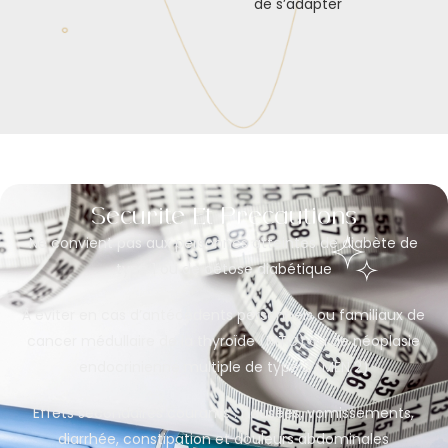
de s’adapter
Sécurité Et Précautions
Ne convient pas aux personnes atteintes de diabète de
type 1 ou de cétose diabétique
À éviter en cas d’antécédents personnels ou familiaux de
cancer médullaire de la thyroïde (MTC) ou de néoplasie
endocrinienne multiple de type 2 (MEN 2)
Effets secondaires courants : nausées, vomissements,
diarrhée, constipation et douleurs abdominales