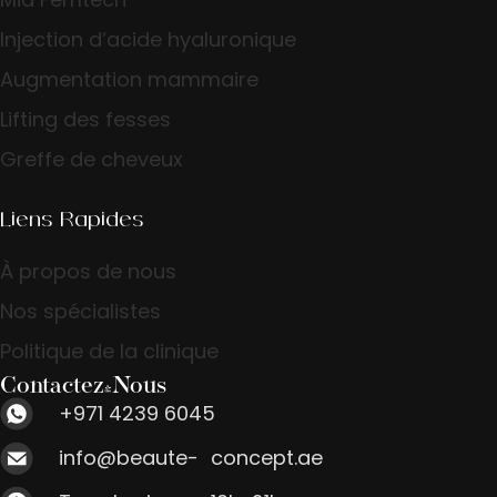
Injection d’acide hyaluronique
Augmentation mammaire
Lifting des fesses
Greffe de cheveux
Liens Rapides
À propos de nous
Nos spécialistes
Politique de la clinique
Contactez-Nous
+971 4239 6045
info@beaute- concept.ae