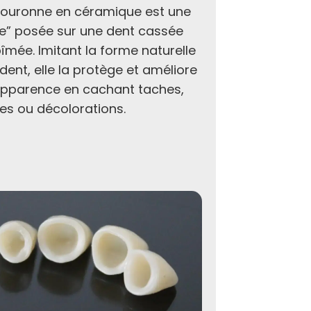
ouronne en céramique est une
Le plomba
fe” posée sur une dent cassée
matériau 
îmée. Imitant la forme naturelle
naturelle u
 dent, elle la protège et améliore
En plus de 
pparence en cachant taches,
permet un
res ou décolorations.
différence