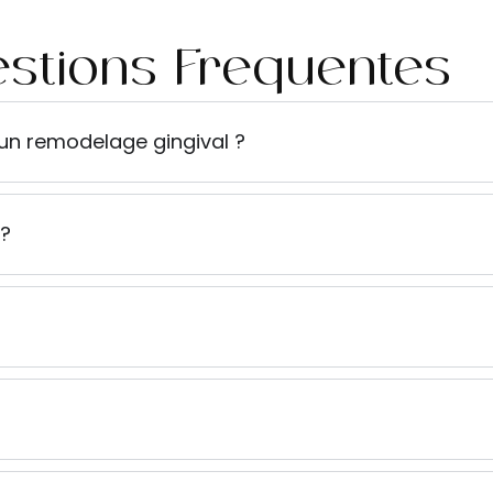
stions Fréquentes
un remodelage gingival ?
 ?
?