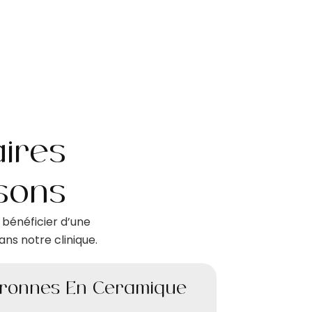
aires
sons
 bénéficier d’une
ns notre clinique.
ronnes En Céramique
Obtura