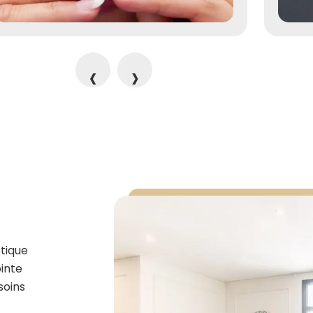
‹
›
étique
inte
soins