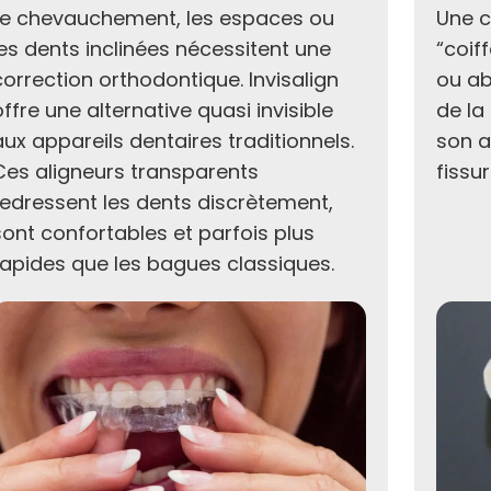
Le chevauchement, les espaces ou
Une c
les dents inclinées nécessitent une
“coif
correction orthodontique. Invisalign
ou ab
offre une alternative quasi invisible
de la
aux appareils dentaires traditionnels.
son a
Ces aligneurs transparents
fissu
redressent les dents discrètement,
sont confortables et parfois plus
rapides que les bagues classiques.