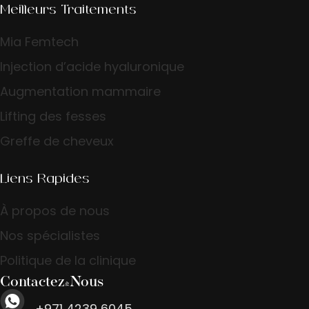
Meilleurs Traitements
Mia Femtech
Injection d’acide hyaluronique
Augmentation mammaire
Lifting des fesses
Greffe de cheveux
Liens Rapides
À propos de nous
Nos spécialistes
Politique de la clinique
Contactez-Nous
+971 4239 6045