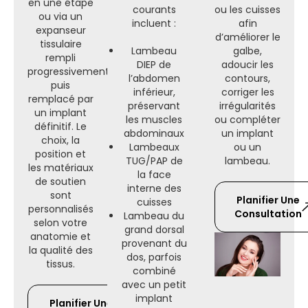
en une étape
courants
ou les cuisses
ou via un
incluent :
afin
expanseur
d’améliorer le
tissulaire
Lambeau
galbe,
rempli
DIEP de
adoucir les
progressivement
l’abdomen
contours,
puis
inférieur,
corriger les
remplacé par
préservant
irrégularités
un implant
les muscles
ou compléter
définitif. Le
abdominaux
un implant
choix, la
Lambeaux
ou un
position et
TUG/PAP de
lambeau.
les matériaux
la face
de soutien
interne des
sont
Planifier Une
cuisses
personnalisés
Consultation
Lambeau du
selon votre
grand dorsal
anatomie et
provenant du
la qualité des
dos, parfois
tissus.
combiné
avec un petit
implant
Planifier Une