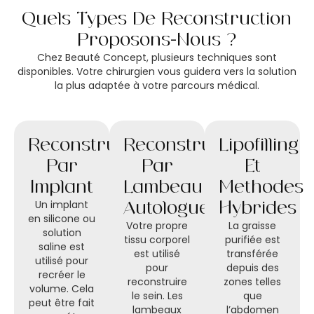
Quels Types De Reconstruction
Proposons-Nous ?
Chez Beauté Concept, plusieurs techniques sont
disponibles. Votre chirurgien vous guidera vers la solution
la plus adaptée à votre parcours médical.
Reconstruction
Reconstruction
Lipofilling
Par
Par
Et
Implant
Lambeau
Méthodes
Un implant
Autologue
Hybrides
en silicone ou
Votre propre
La graisse
solution
tissu corporel
purifiée est
saline est
est utilisé
transférée
utilisé pour
pour
depuis des
recréer le
reconstruire
zones telles
volume. Cela
le sein. Les
que
peut être fait
lambeaux
l’abdomen