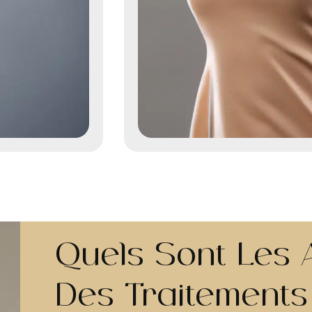
Quels Sont Les 
Des Traitements