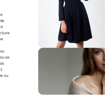
es
 de
nt
ucture
pe
ssu
 ou se
bas
ct
ie ou