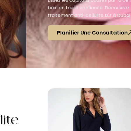
Lissez les capitons causés par la cell
bain en toute confiance. Découvrez n
traitement anti-cellulite sûr à Dubaï
Planifier Une Consultation
ite