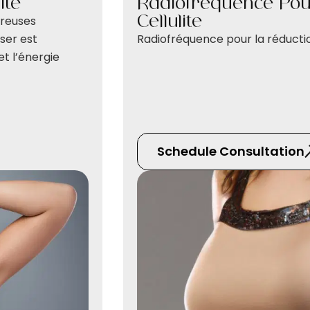
ite
Radiofréquence Pou
Cellulite
breuses
aser est
Radiofréquence pour la réduction
et l’énergie
Schedule Consultation