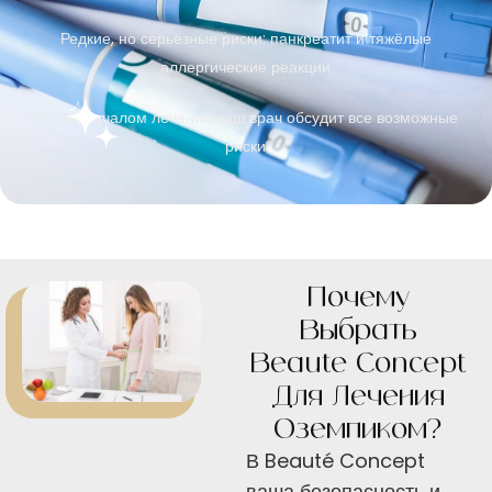
Редкие, но серьёзные риски: панкреатит и тяжёлые
аллергические реакции
Перед началом лечения ваш врач обсудит все возможные
риски
Почему
Выбрать
Beauté Concept
Для Лечения
Оземпиком?
В Beauté Concept
ваша безопасность и