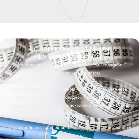
Безопасность И Меры
Предосторожности
Не подходит для пациентов с диабетом 1 типа или
диабетическим кетоацидозом
Не рекомендуется при личном или семейном анамнезе
медуллярного рака щитовидной железы (MTC) или
синдрома множественной эндокринной неоплазии типа 2
(MEN 2)
Частые побочные эффекты: тошнота, рвота, диарея, запор и
боль в животе