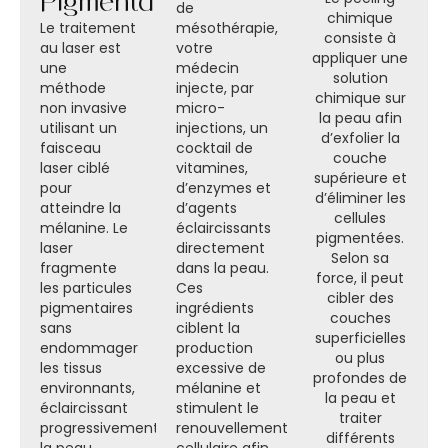
Pigmentation
de
chimique
Le traitement
mésothérapie,
consiste à
au laser est
votre
appliquer une
une
médecin
solution
méthode
injecte, par
chimique sur
non invasive
micro-
la peau afin
utilisant un
injections, un
d’exfolier la
faisceau
cocktail de
couche
laser ciblé
vitamines,
supérieure et
pour
d’enzymes et
d’éliminer les
atteindre la
d’agents
cellules
mélanine. Le
éclaircissants
pigmentées.
laser
directement
Selon sa
fragmente
dans la peau.
force, il peut
les particules
Ces
cibler des
pigmentaires
ingrédients
couches
sans
ciblent la
superficielles
endommager
production
ou plus
les tissus
excessive de
profondes de
environnants,
mélanine et
la peau et
éclaircissant
stimulent le
traiter
progressivement
renouvellement
différents