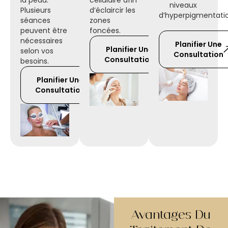
la peau.
cellulaire afin
niveaux
Plusieurs
d’éclaircir les
d’hyperpigmentatio
séances
zones
peuvent être
foncées.
nécessaires
Planifier Une
Planifier Une
selon vos
Consultation
Consultation
besoins.
Planifier Une
Consultation
Avantages Du