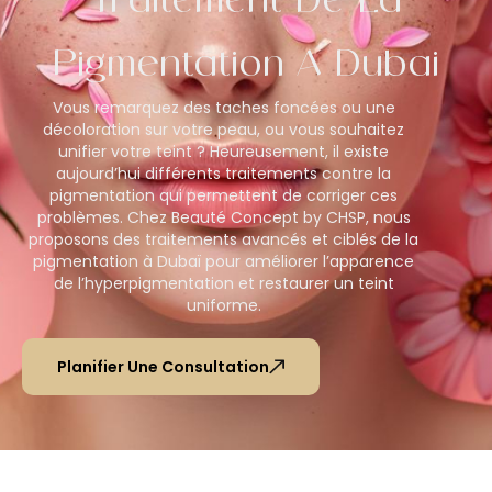
Traitement De La
Pigmentation À Dubaï
Vous remarquez des taches foncées ou une
décoloration sur votre peau, ou vous souhaitez
unifier votre teint ? Heureusement, il existe
aujourd’hui différents traitements contre la
pigmentation qui permettent de corriger ces
problèmes. Chez Beauté Concept by CHSP, nous
proposons des traitements avancés et ciblés de la
pigmentation à Dubaï pour améliorer l’apparence
de l’hyperpigmentation et restaurer un teint
uniforme.
Planifier Une Consultation