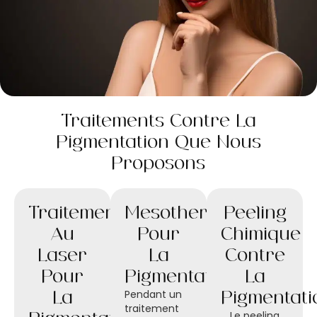
Traitements Contre La
Pigmentation Que Nous
Proposons
Traitement
Mésothérapie
Peeling
Au
Pour
Chimique
Laser
La
Contre
Pour
Pigmentation
La
Pendant un
La
Pigmentati
traitement
Le peeling