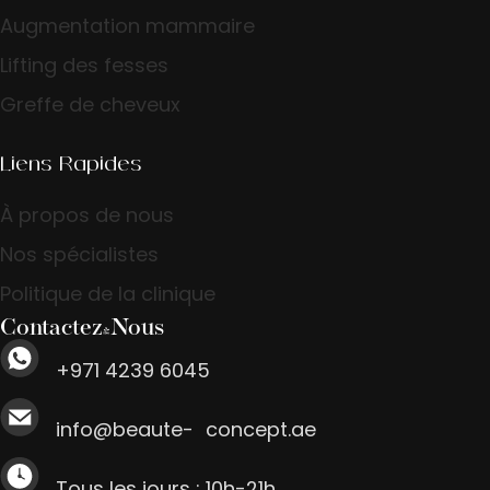
Augmentation mammaire
Lifting des fesses
Greffe de cheveux
Liens Rapides
À propos de nous
Nos spécialistes
Politique de la clinique
Contactez-Nous
+971 4239 6045
info@beaute- concept.ae
Tous les jours : 10h-21h