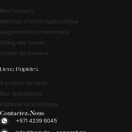
Mia Femtech
Injection d’acide hyaluronique
Augmentation mammaire
Lifting des fesses
Greffe de cheveux
Liens Rapides
À propos de nous
Nos spécialistes
Politique de la clinique
Contactez-Nous
+971 4239 6045