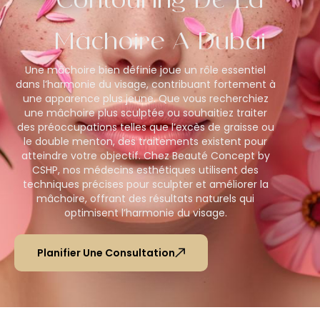
Contouring De La
Mâchoire À Dubaï
Une mâchoire bien définie joue un rôle essentiel
dans l’harmonie du visage, contribuant fortement à
une apparence plus jeune. Que vous recherchiez
une mâchoire plus sculptée ou souhaitiez traiter
des préoccupations telles que l’excès de graisse ou
le double menton, des traitements existent pour
atteindre votre objectif. Chez Beauté Concept by
CSHP, nos médecins esthétiques utilisent des
techniques précises pour sculpter et améliorer la
mâchoire, offrant des résultats naturels qui
optimisent l’harmonie du visage.
Planifier Une Consultation