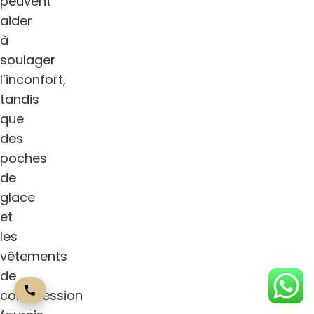
peuvent
aider
à
soulager
l’inconfort,
tandis
que
des
poches
de
glace
et
les
vêtements
de
compression