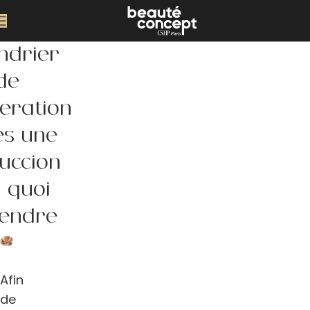
ndrier
de
ération
ès une
succion
à quoi
tendre
Afin
de