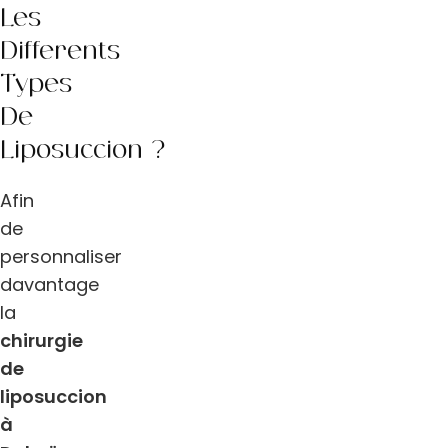
Les
Différents
Types
De
Liposuccion ?
Afin
de
personnaliser
davantage
la
chirurgie
de
liposuccion
à