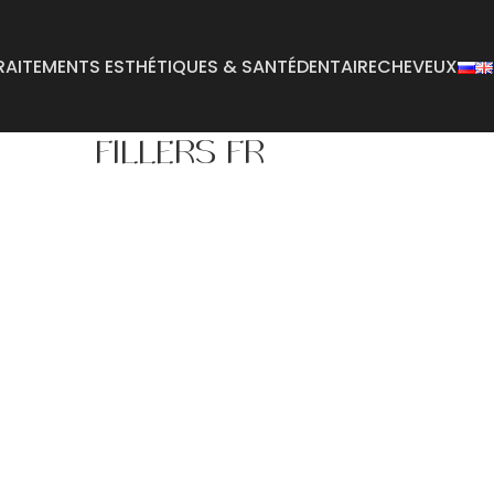
RAITEMENTS ESTHÉTIQUES & SANTÉ
DENTAIRE
CHEVEUX
FILLERS FR
Abdominoplastie
Reconstruction mamm
Lifting des bras
Réduction mammaire
Lifting du corps
Graisse buccale
Augmentation mammaire
Augmentation des fes
(BBL)
Augmentation des seins
Lifting des fesses
Lifting des seins
Retrait de kyste