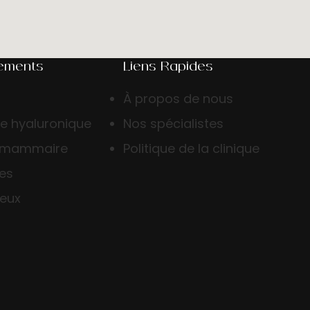
tements
Liens Rapides
À propos de nous
de hyaluronique
Nos spécialistes
 mammaire
Politique de la clinique
ses
veux