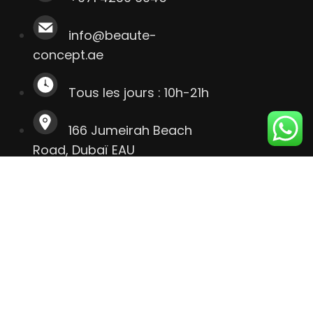
info@beaute-
concept.ae
Tous les jours : 10h-21h
166 Jumeirah Beach
Road, Dubaï EAU
Contactez-Nous
+971 4239 6045
info@beaute-
concept.ae