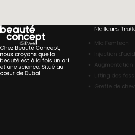
Meilleurs Trai
Mia Femtech
Chez Beauté Concept,
Injection d’aci
nous croyons que la
beauté est à la fois un art
Augmentation
et une science. Situé au
cœur de Dubai
Lifting des fes
Greffe de che