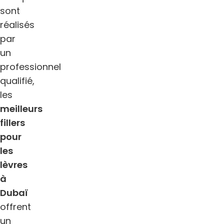
sont
réalisés
par
un
professionnel
qualifié,
les
meilleurs
fillers
pour
les
lèvres
à
Dubaï
offrent
un