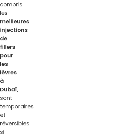
compris
les
meilleures
injections
de
fillers
pour
les
lèvres
à
Dubaï
,
sont
temporaires
et
réversibles
si