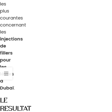
les
plus
courantes
concernant
les
injections
de
fillers
pour
les
lèvres
à
Dubaï
.
LE
RÉSULTAT