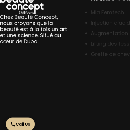
Mia Femtech
Chez Beauté Concept,
Injection d’aci
nous croyons que la
beauté est à la fois un art
Augmentation
et une science. Situé au
cœur de Dubai
Lifting des fes
Greffe de che
Call Us