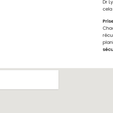
Dr L
cela
Pris
Chaq
récu
plan
sécu