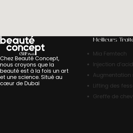
Meilleurs Trai
Mia Femtech
Chez Beauté Concept,
Injection d’aci
nous croyons que la
beauté est à la fois un art
Augmentation
et une science. Situé au
cœur de Dubai
Lifting des fes
Greffe de che