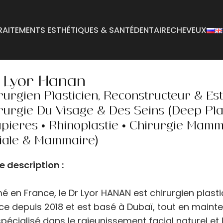
RAITEMENTS ESTHÉTIQUES & SANTÉ
DENTAIRE
CHEVEUX
Abdominoplastie
Reconstruction mamm
. Lyor Hanan
Lifting des bras
Réduction mammaire
rurgien Plasticien, Reconstructeur & Est
Lifting du corps
Graisse buccale
rurgie Du Visage & Des Seins (Deep Plan
Augmentation mammaire
Augmentation des fes
pières • Rhinoplastie • Chirurgie Mamm
(BBL)
Augmentation des seins
iale & Mammaire)
Lifting des fesses
Lifting des seins
Retrait de kyste
e description :
é en France, le Dr Lyor HANAN est chirurgien plastic
ce depuis 2018 et est basé à Dubaï, tout en maintena
spécialisé dans le rajeunissement facial naturel e