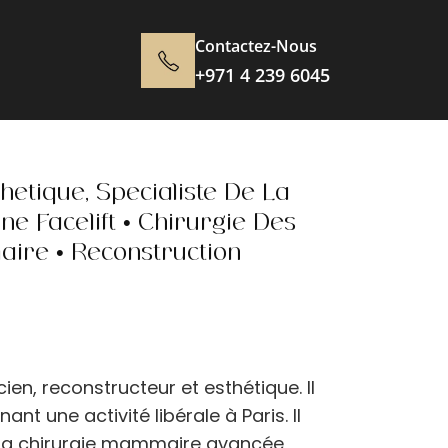
Contactez-Nous
+971 4 239 6045
aire
Mamelon inversé
Retrait d
Lipome
Mommy M
hétique, Spécialiste De La
Liposuccion
Lifting du
e Facelift • Chirurgie Des
ses
Réduction mammaire
Nippleplas
aire • Reconstruction
masculine
tetons)
Mia Femtech
Tummy T
ien, reconstructeur et esthétique. Il
nt une activité libérale à Paris. Il
t la chirurgie mammaire avancée,