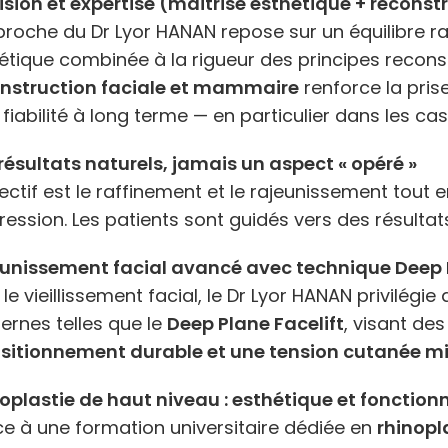
ision et expertise (maîtrise esthétique + reconst
proche du Dr Lyor HANAN repose sur un équilibre rare
étique combinée à la rigueur des principes recons
nstruction faciale et mammaire
renforce la prise
a fiabilité à long terme — en particulier dans les c
résultats naturels, jamais un aspect « opéré »
jectif est le raffinement et le rajeunissement tout e
pression. Les patients sont guidés vers des résulta
unissement facial avancé avec technique Deep P
 le vieillissement facial, le Dr Lyor HANAN privilé
rnes telles que le
Deep Plane Facelift
, visant de
sitionnement durable et une tension cutanée m
oplastie de haut niveau : esthétique et fonctionn
e à une formation universitaire dédiée en
rhinopl