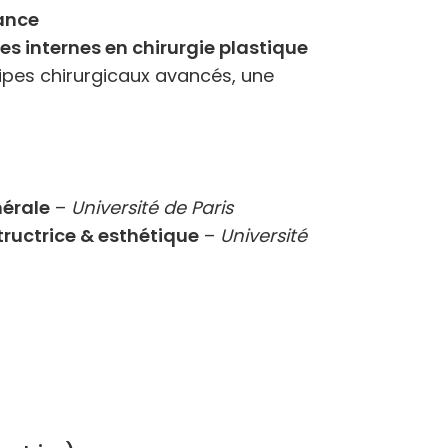
rance
es internes en chirurgie plastique
cipes chirurgicaux avancés, une
nérale
–
Université de Paris
tructrice & esthétique
–
Université