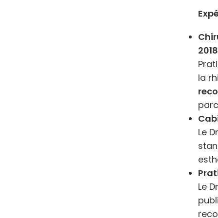
Expé
Chir
201
Prat
la r
reco
parc
Cabi
Le D
stan
esth
Prat
Le D
publ
reco