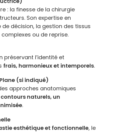
ructrice)
 : la finesse de la chirurgie
tructeurs. Son expertise en
 de décision, la gestion des tissus
as complexes ou de reprise.
n préservant l’identité et
ts
frais, harmonieux et intemporels
.
lane (si indiqué)
gie des approches anatomiques
s
contours naturels, un
inimisée
.
elle
astie esthétique et fonctionnelle
, le