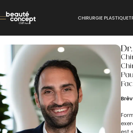
CHIRURGIE PLASTIQUE
T
Dr
Chi
Chi
Pau
Fac
Brèv
Form
exer
est 