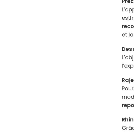
Préc
L’ap
esth
reco
et l
Des 
L’ob
l’ex
Raje
Pour
mode
repo
Rhin
Grâc