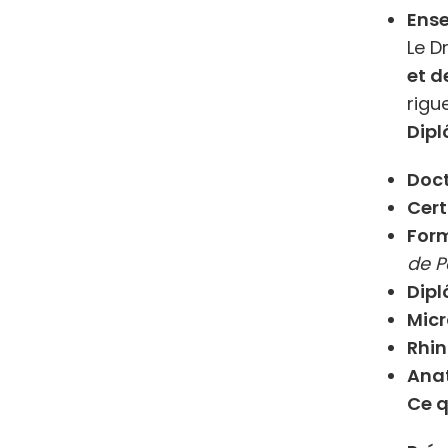
Ense
Le D
et d
rigu
Dipl
Doc
Cert
Form
de P
Dipl
Micr
Rhin
Ana
Ce q