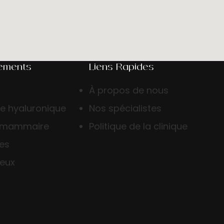
tements
Liens Rapides
À propos de nous
de hyaluronique
Nos spécialistes
 mammaire
Politique de la clinique
ses
veux