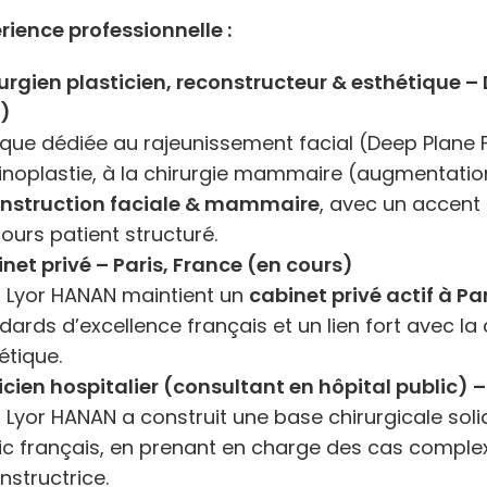
rience professionnelle :
urgien plasticien, reconstructeur & esthétique –
8)
ique dédiée au rajeunissement facial (Deep Plane Fa
hinoplastie, à la chirurgie mammaire (augmentation, 
nstruction faciale & mammaire
, avec un accent 
ours patient structuré.
net privé – Paris, France (en cours)
r Lyor HANAN maintient un
cabinet privé actif à Pa
dards d’excellence français et un lien fort avec la
étique.
icien hospitalier (consultant en hôpital public) –
r Lyor HANAN a construit une base chirurgicale sol
ic français, en prenant en charge des cas complex
nstructrice.