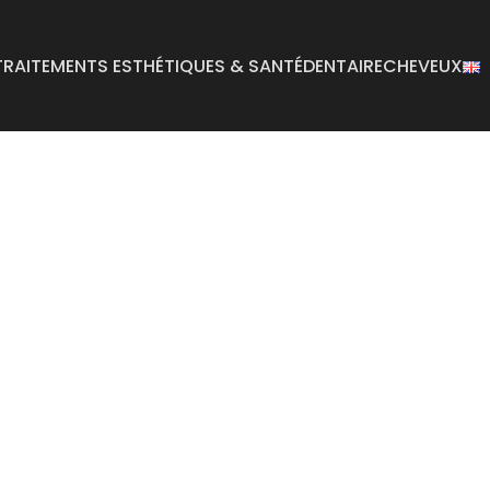
TRAITEMENTS ESTHÉTIQUES & SANTÉ
DENTAIRE
CHEVEUX
Abdominoplastie
Reconstruction mam
Lifting des bras
Réduction mammair
Lifting du corps
Graisse buccale
Augmentation mammaire
Augmentation des fe
(BBL)
Augmentation des seins
Lifting des fesses
Lifting des seins
Retrait de kyste