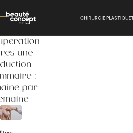
CHIRURGIE PLASTIQUE
upération
rès une
duction
mmaire :
aine par
emaine
Êtes-