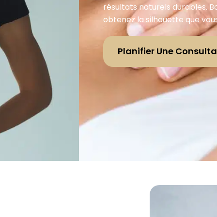
résultats naturels durables. 
obtenez la silhouette que vou
Planifier Une Consulta