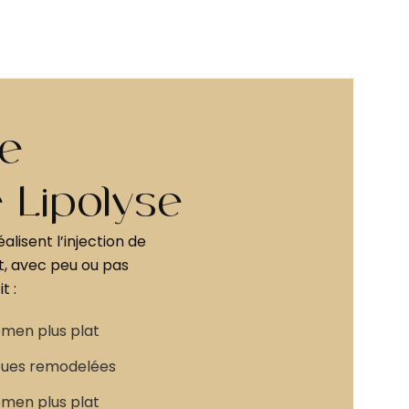
e
e Lipolyse
lisent l’injection de
t, avec peu ou pas
t :
omen plus plat
joues remodelées
omen plus plat