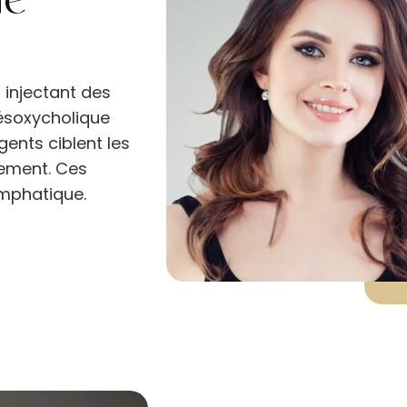
ne
n injectant des
désoxycholique
ents ciblent les
vement. Ces
ymphatique.