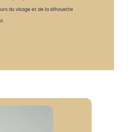
urs du visage et de la silhouette
oi