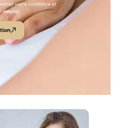
Boostez votre confiance et
s méritez.
tion