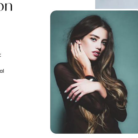
on
t
al