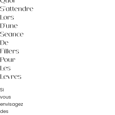
Quoi
S’attendre
Lors
D’une
Séance
De
Fillers
Pour
Les
Lèvres
Si
vous
envisagez
des