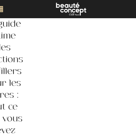
guide
time
des
ctions
illers
r les
res :
ut ce
 vous
evez