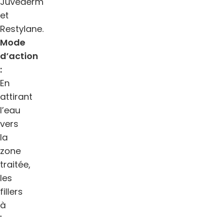
Juvederm
et
Restylane.
Mode
d’action
:
En
attirant
l’eau
vers
la
zone
traitée,
les
fillers
à