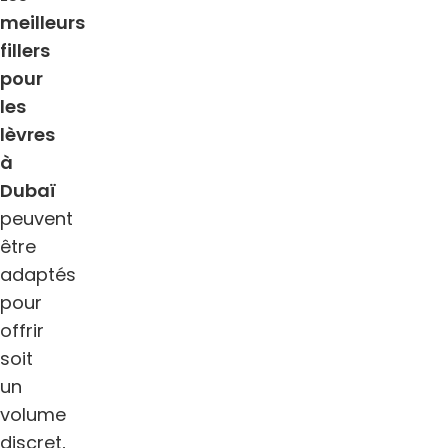
meilleurs
fillers
pour
les
lèvres
à
Dubaï
peuvent
être
adaptés
pour
offrir
soit
un
volume
discret,