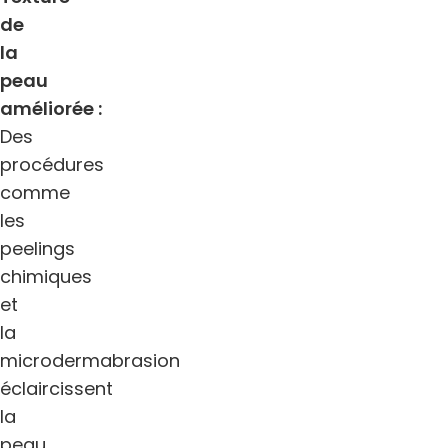
de
la
peau
améliorée :
Des
procédures
comme
les
peelings
chimiques
et
la
microdermabrasion
éclaircissent
la
peau