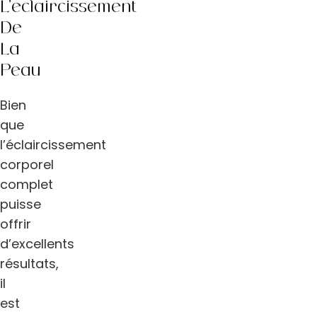
L’éclaircissement
De
La
Peau
Bien
que
l’éclaircissement
corporel
complet
puisse
offrir
d’excellents
résultats,
il
est