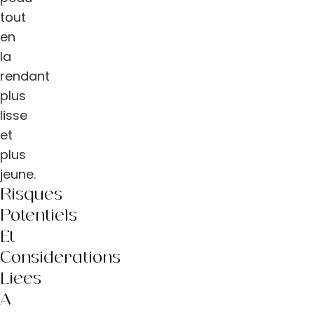
tout
en
la
rendant
plus
lisse
et
plus
jeune.
Risques
Potentiels
Et
Considérations
Liées
À