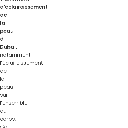
d’éclaircissement
de
la
peau
à
Dubaï
,
notamment
l’éclaircissement
de
la
peau
sur
l’ensemble
du
corps.
Ce