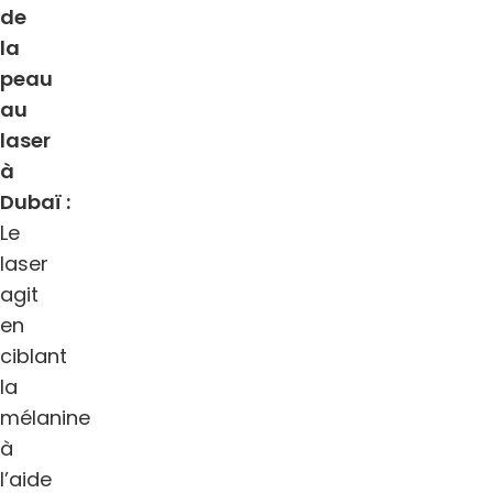
de
la
peau
au
laser
à
Dubaï :
Le
laser
agit
en
ciblant
la
mélanine
à
l’aide