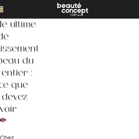
de ultime
de
rcissement
 peau du
entier :
 ce que
 devez
voir
Chez