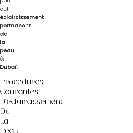
pour
cet
éclaircissement
permanent
de
la
peau
à
Dubaï
.
Procédures
Courantes
D’éclaircissement
De
La
Peau