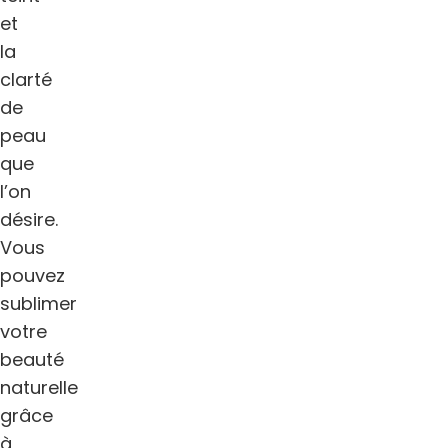
et
la
clarté
de
peau
que
l’on
désire.
Vous
pouvez
sublimer
votre
beauté
naturelle
grâce
à