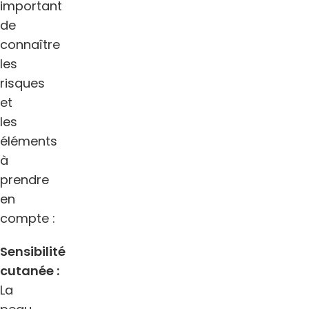
important
de
connaître
les
risques
et
les
éléments
à
prendre
en
compte :
Sensibilité
cutanée :
La