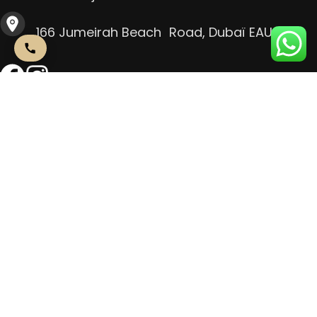
166 Jumeirah Beach Road, Dubaï EAU
Contactez-Nous
+971 4239 6045
info@beaute- concept.ae
Tous les jours : 10h-21h
166 Jumeirah Beach Road, Dubaï EAU
Contactez-Nous
+971 4239 6045