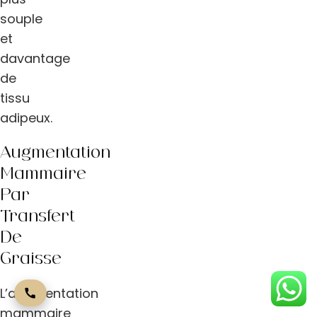
souple
et
davantage
de
tissu
adipeux.
Augmentation
Mammaire
Par
Transfert
De
Graisse
L’augmentation
mammaire