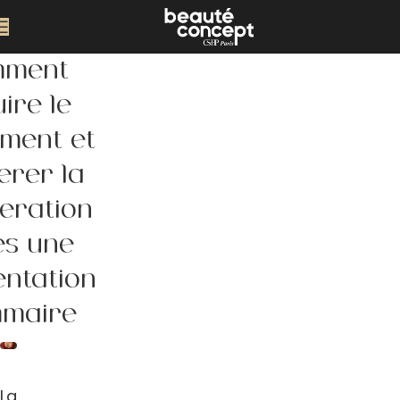
ment
ire le
ement et
érer la
ération
ès une
ntation
maire
La