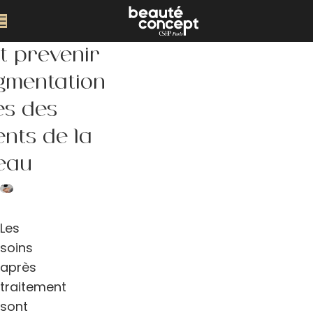
 prévenir
igmentation
ès des
ents de la
eau
Les
soins
après
traitement
sont