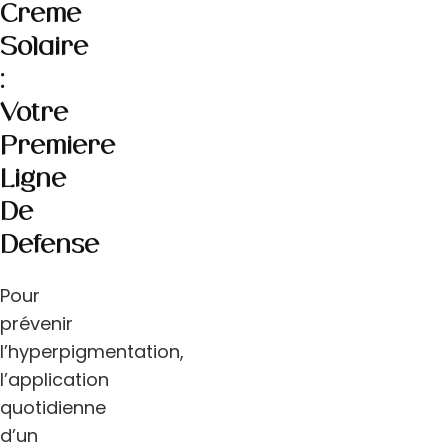
Crème
Solaire
:
Votre
Première
Ligne
De
Défense
Pour
prévenir
l’hyperpigmentation,
l’application
quotidienne
d’un