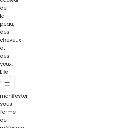
de
la
peau,
des
cheveux
et
des
yeux.
Elle
peut
se
manifester
sous
forme
de
mélasma,