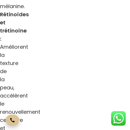
mélanine.
Rétinoïdes
et
trétinoïne
:
Améliorent
la
texture
de
la
peau,
accélèrent
le
renouvellement
cellulaire
et