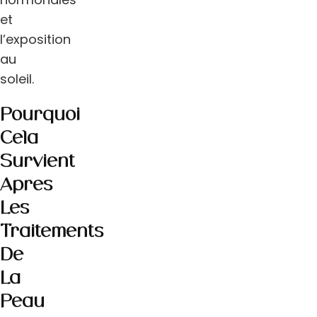
et
l’exposition
au
soleil.
Pourquoi
Cela
Survient
Après
Les
Traitements
De
La
Peau