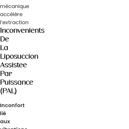
mécanique
accélère
l’extraction
Inconvénients
De
La
Liposuccion
Assistée
Par
Puissance
(PAL)
Inconfort
lié
aux