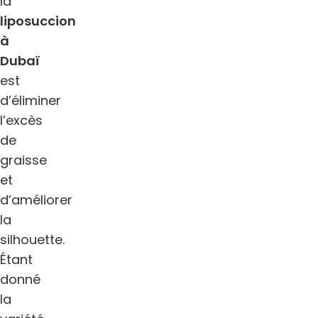
la
liposuccion
à
Dubaï
est
d’éliminer
l’excès
de
graisse
et
d’améliorer
la
silhouette.
Étant
donné
la