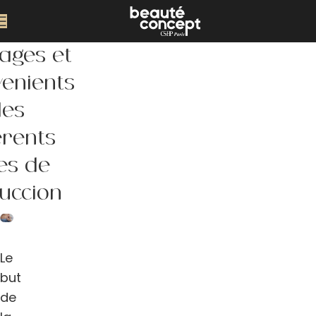
ages et
vénients
des
érents
es de
succion
Le
but
de