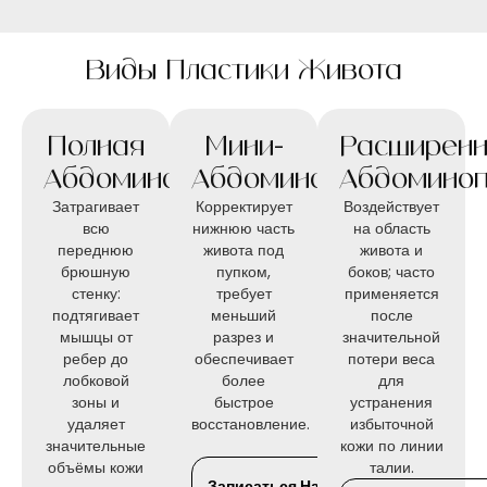
Виды Пластики Живота
Полная
Мини-
Расширен
Абдоминопластика
Абдоминопластика
Абдоминоп
Затрагивает
Корректирует
Воздействует
всю
нижнюю часть
на область
переднюю
живота под
живота и
брюшную
пупком,
боков; часто
стенку:
требует
применяется
подтягивает
меньший
после
мышцы от
разрез и
значительной
ребер до
обеспечивает
потери веса
лобковой
более
для
зоны и
быстрое
устранения
удаляет
восстановление.
избыточной
значительные
кожи по линии
объёмы кожи
талии.
Записаться На