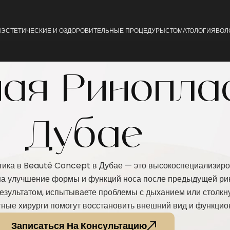
Я
ЭСТЕТИЧЕСКИЕ И ОЗДОРОВИТЕЛЬНЫЕ ПРОЦЕДУРЫ
СТОМАТОЛОГИЯ
ВОЛ
Пластика живота
Реконструкция груди
ая Ринопла
(Абдоминопластика)
Уменьшение груди
Подтяжка рук
Удаление комков Би
Подтяжка тела
Дубае
Увеличение ягодиц (
Увеличение груди
Подтяжка ягодиц
Увеличение груди
Удаление кисты
тика в Beauté Concept в Дубае — это высокоспециализир
Подтяжка груди
на улучшение формы и функций носа после предыдущей ри
езультатом, испытываете проблемы с дыханием или столкн
ные хирурги помогут восстановить внешний вид и функцио
Записаться На Консультацию