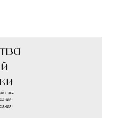
тва
ой
ки
ий носа
ыхания
ыхания