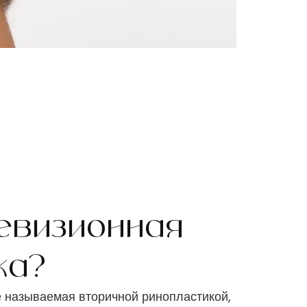
Ревизионная
ка?
е называемая вторичной ринопластикой,