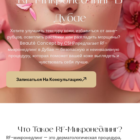
RF Микронедлинг В
Дубае
Хотите улучшить текстуру кожи, избавиться от акне-
рубцов, осветлить растяжки или разгладить морщины?
Beauté Concept by CSHPпредлагает RF-
микронедлинг в Дубае — безопасную и неинвазивную
процедуру, которая поможет вашей коже выглядеть и
чувствовать себя лучше.
Записаться На Консультацию
Что Такое RF-Микронедлинг?
RF-микронедлинг — это дерматологическая процедура,