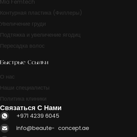
Mia Femtech
Контурная пластика (Филлеры)
Увеличение груди
Подтяжка и увеличение ягодиц
Пересадка волос
Быстрые Ссылки
О нас
Наши специалисты
Политика клиники
Связаться С Нами
+971 4239 6045
info@beaute- concept.ae