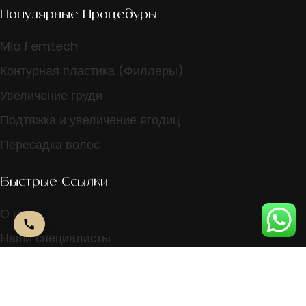
Популярные Процедуры
Mia Femtech
Контурная пластика (Филлеры)
Увеличение груди
Подтяжка и увеличение ягодиц
Пересадка волос
Быстрые Ссылки
О нас
Наши специалисты
Политика клиники
Связаться С Нами
+971 4239 6045