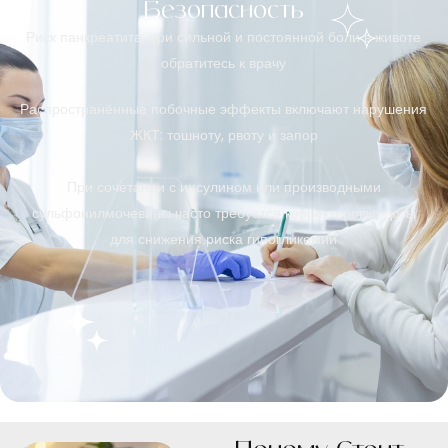
Безопасность
Риск панкреатита: при сильной и постоянной боли в животе
обратитесь к врачу
Распространённые побочные эффекты включают нарушения
ЖКТ: тошноту, рвоту и запор
При сочетании с инсулином или производными
сульфонилмочевины часто требуется корректировка дозы
для снижения риска гипогликемии