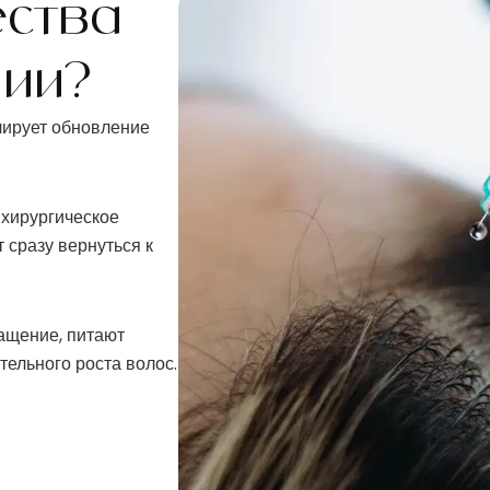
ства
пии?
лирует обновление
 хирургическое
 сразу вернуться к
ащение, питают
ельного роста волос.