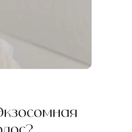
Экзосомная
олос?