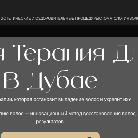
Я
ЭСТЕТИЧЕСКИЕ И ОЗДОРОВИТЕЛЬНЫЕ ПРОЦЕДУРЫ
СТОМАТОЛОГИЯ
ВОЛ
Пластика живота
Реконструкция груди
 Терапия Д
(Абдоминопластика)
Уменьшение груди
Подтяжка рук
Удаление комков Би
Подтяжка тела
В Дубае
Увеличение ягодиц (
Увеличение груди
Подтяжка ягодиц
Увеличение груди
Удаление кисты
рапии, которая остановит выпадение волос и укрепит их?
Подтяжка груди
ию волос — инновационный метод восстановления волос, 
результатов.