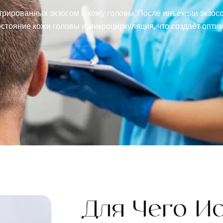
трированных экзосом в кожу головы. После инъекции экзо
остояние кожи головы и микроциркуляция, что создаёт опти
Для Чего И