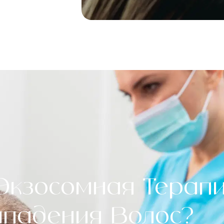
 Экзосомная Терап
падения Волос?