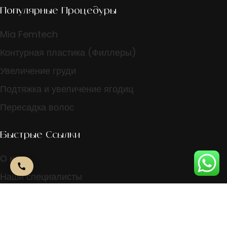
Популярные Процедуры
Mia Femtech
Контурная пластика (Филлеры)
Увеличение груди
Подтяжка и увеличение ягодиц
Пересадка волос
Быстрые Ссылки
О нас
Наши специалисты
Политика клиники
Связаться С Нами
+971 4239 6045