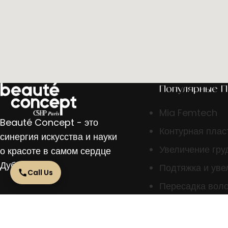
Популярные 
Mia Femtech
Beauté Concept - это
Контурная плас
синергия искусства и науки
Увеличение гру
о красоте в самом сердце
Дубая.
Подтяжка и уве
Call Us
Пересадка вол