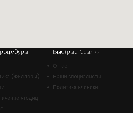
Процедуры
Быстрые Ссылки
О нас
тика (Филлеры)
Наши специалисты
ди
Политика клиники
личение ягодиц
ос