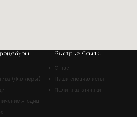
Процедуры
Быстрые Ссылки
О нас
тика (Филлеры)
Наши специалисты
ди
Политика клиники
личение ягодиц
ос