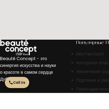
Популярные 
Mia Femtech
Beauté Concept - это
Контурная плас
синергия искусства и науки
Увеличение гру
о красоте в самом сердце
Дубая.
Подтяжка и уве
Call Us
Пересадка вол